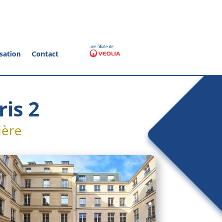
sation
Contact
is 2
ière